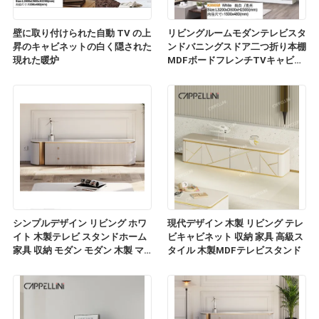
壁に取り付けられた自動 TV の上
リビングルームモダンテレビスタ
昇のキャビネットの白く隠された
ンドバニングスドア二つ折り本棚
現れた暖炉
MDFボードフレンチTVキャビネ
ット
シンプルデザイン リビング ホワ
現代デザイン 木製 リビング テレ
イト 木製テレビ スタンドホーム
ビキャビネット 収納 家具 高級ス
家具 収納 モダン モダン 木製 マ
タイル 木製MDFテレビスタンド
ルブル スレート トップ テレビ キ
ャビネット