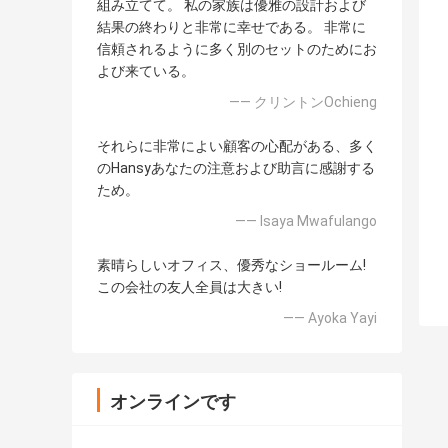
組み立てて。 私の家族は優雅の設計および
結果の終わりと非常に幸せである。 非常に
信頼されるように多く別のセットのためにお
よび来ている。
—— クリントンOchieng
それらに非常によい顧客の心配がある、多く
のHansyあなたの注意および助言に感謝する
ため。
—— Isaya Mwafulango
素晴らしいオフィス、優秀なショールーム!
この会社の友人全員は大きい!
—— Ayoka Yayi
オンラインです