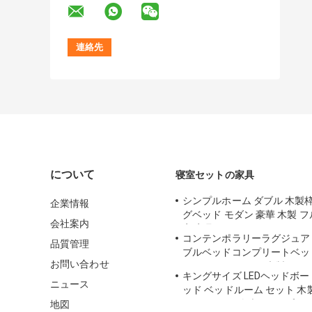
について
寝室セットの家具
シンプルホーム ダブル 木製
企業情報
グベッド モダン 豪華 木製 フ
会社案内
室 家具 セット
コンテンポラリーラグジュア
品質管理
ブルベッドコンプリートベッ
お問い合わせ
ト マスタールーム 木製フレ
キングサイズ LEDヘッドボー
ングサイズベッドルーム家具
ニュース
ッド ベッドルーム セット 木
ームルーム ダブル コンプリ
地図