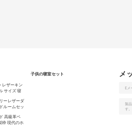
メ
子供の寝室セット
枠 レザーキン
ル サイズ 寝
リーレザーダ
ドルームセッ
ーム モダンキ
ド 高級革ベ
セット
製枠 現代のホ
ート ベッドル