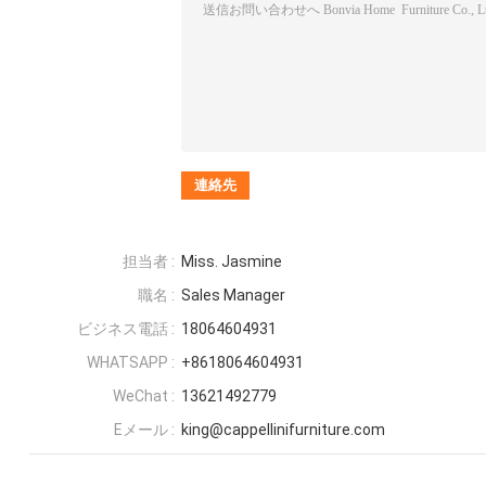
担当者 :
Miss. Jasmine
職名 :
Sales Manager
ビジネス電話 :
18064604931
WHATSAPP :
+8618064604931
WeChat :
13621492779
Eメール :
king@cappellinifurniture.com