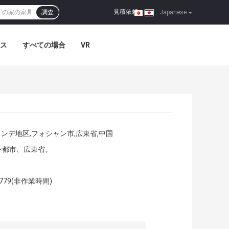
見積依頼
調査
|
Japanese
ス
すべての場合
VR
ュンデ地区,フォシャン市,広東省,中国
ン都市、広東省。
92779(非作業時間)