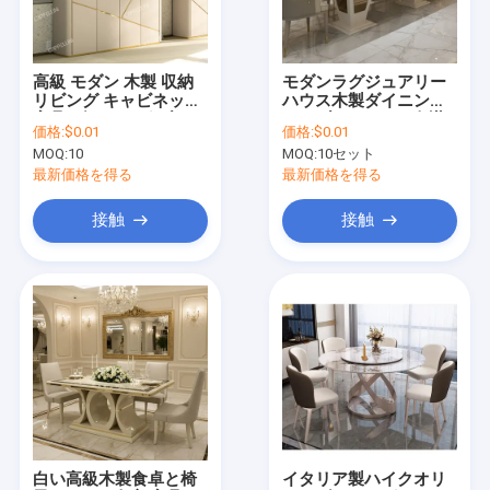
会社案内
品質管理
高級 モダン 木製 収納
モダンラグジュアリー
リビング キャビネット
ハウス木製ダイニング
お問い合わせ
家具 ダイニング ブッフ
テーブルセット 6人掛
価格:
$0.01
価格:
$0.01
ェ 木製 サイドボード
けチェア長方形ホーム
MOQ:
10
MOQ:
10セット
キャビネット 鏡付き
レストラン完成ダイニ
ニュース
ングルーム家具セット
最新価格を得る
最新価格を得る
すべての場合
接触
接触
VR
寝室セットの家具
ダイニングルーム 家具
リビング 部屋 の 家具
白い高級木製食卓と椅
イタリア製ハイクオリ