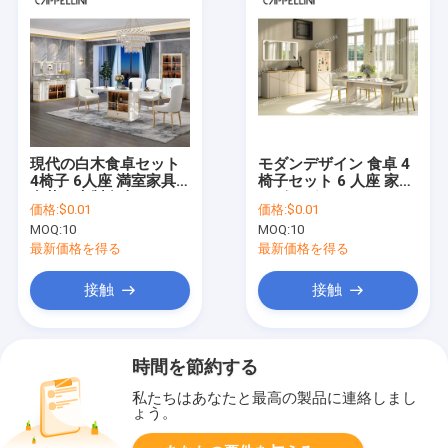
現代の白木食卓セット
モダンデザイン 食卓 4
4椅子 6人座 満室家具
椅子セット 6 人座 家具
豪華な木製食卓セット
リビング ルックス マル
価格:
$0.01
価格:
$0.01
ブルスレイト トップ 食
MOQ:
10
MOQ:
10
卓セット
最新価格を得る
最新価格を得る
接触
接触
時間を節約する
私たちはあなたと最高の製品に連絡しまし
ょう。