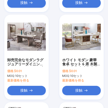
接触
接触
卸売完全なモダンラグ
ホワイト モダン 豪華
ジュアリーダイニング
食卓 セット 6 席 木製
ルームセット ホーム家
食卓 家具 完成品 家具
価格:
$0.01
価格:
$0.01
具収納 シンプルな木製
木製 フレーム 食卓 セ
MOQ:
10セット
MOQ:
10セット
6人掛けダイニングテー
ット 4 席
ブルと椅子セット
最新価格を得る
最新価格を得る
接触
接触