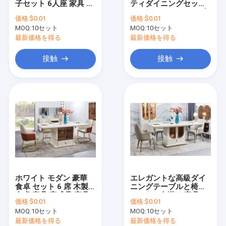
子セット 6人座 家具 ダ
ティダイニングセット
子供の寝室セット
イニングルーム ワイン
ロングスレートテーブ
価格:
$0.01
価格:
$0.01
キャビネット付き食卓
ル＆スチール脚 4～6人
MOQ:
TVの立場のキャビネット
10セット
MOQ:
10セット
用
最新価格を得る
最新価格を得る
ソファー セット
接触
接触
拡張可能なダイニング テーブル
ホワイト モダン 豪華
エレガントな高級ダイ
食卓 セット 6 席 木製
ニングテーブルと椅子
食卓 家具 完成品 家具
セット 6人掛け 家具 ホ
価格:
$0.01
価格:
$0.01
木製 フレーム 食卓 セ
ームストレージ ホワイ
MOQ:
10セット
MOQ:
10セット
ット 4 席
ト コンプリート モダン
ラージ 木製ダイニング
最新価格を得る
最新価格を得る