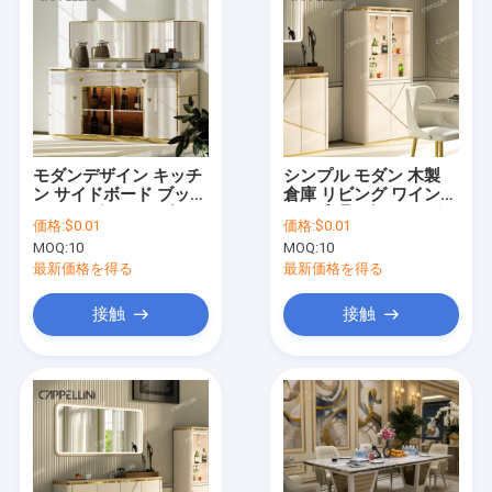
モダンデザイン キッチ
シンプル モダン 木製
ン サイドボード ブッフ
倉庫 リビング ワインラ
ェ キャビネット ダイニ
ック 家具 ダイニング
価格:
$0.01
価格:
$0.01
ングルーム 家具 豪華
バル 豪華 グラスディス
MOQ:
10
MOQ:
10
収納 鏡付き 木製サイド
プレイ付き 木製ワイン
ボード
キャビネット
最新価格を得る
最新価格を得る
接触
接触
ホーム
製品
企業情報