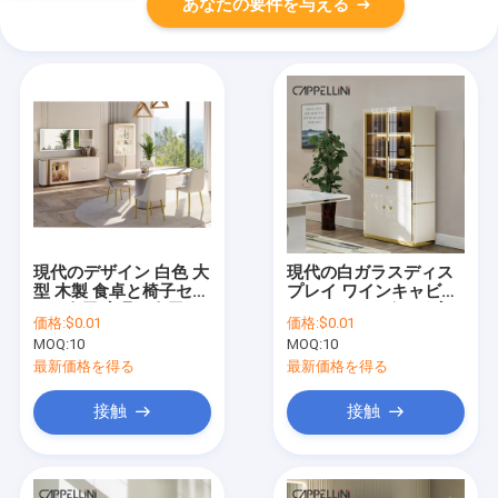
あなたの要件を与える
現代のデザイン 白色 大
現代の白ガラスディス
型 木製 食卓と椅子セッ
プレイ ワインキャビネ
ト 4人用 家具 6人用 マ
ット バー リビング 家
価格:
$0.01
価格:
$0.01
ルブルスレイド食卓
具 収納ラック 家用 豪
MOQ:
10
MOQ:
10
華 木製ワインキャビネ
ット
最新価格を得る
最新価格を得る
接触
接触