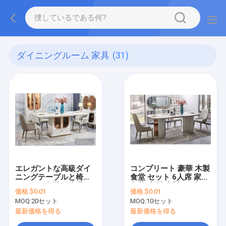
ダイニングルーム 家具
(31)
エレガントな高級ダイ
コンプリート 豪華 木製
ニングテーブルと椅子
食堂 セット 6人席 家具
セット 6人掛け 家具 ホ
豪華 大型 木製 モダン
価格:
$0.01
価格:
$0.01
ームストレージ ホワイ
マルブル 食卓 セット 4
MOQ:
20セット
MOQ:
10セット
ト コンプリート モダン
椅子
ラージ 木製ダイニング
最新価格を得る
最新価格を得る
ルームセット