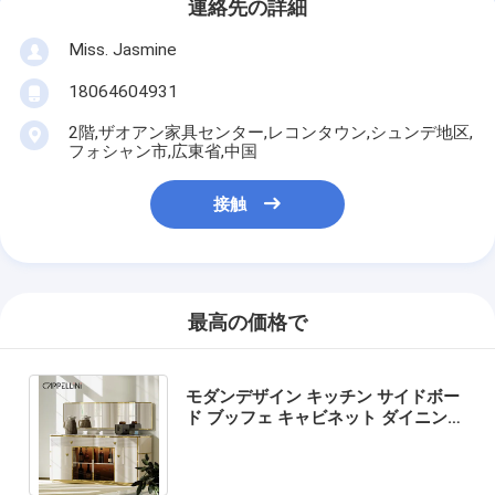
連絡先の詳細
Miss. Jasmine
18064604931
2階,ザオアン家具センター,レコンタウン,シュンデ地区,
フォシャン市,広東省,中国
接触
最高の価格で
モダンデザイン キッチン サイドボー
ド ブッフェ キャビネット ダイニング
ルーム 家具 豪華 収納 鏡付き 木製サ
イドボード