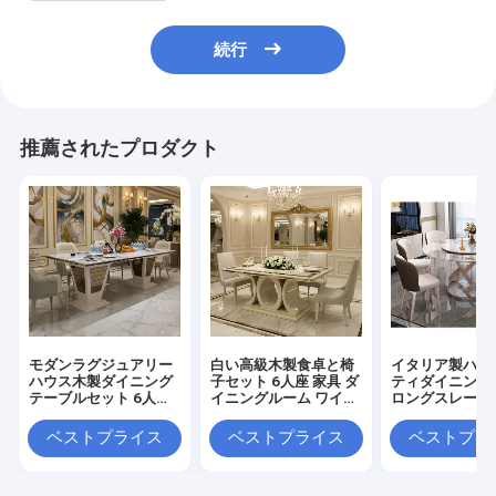
続行
推薦されたプロダクト
モダンラグジュアリー
白い高級木製食卓と椅
イタリア製ハイ
ハウス木製ダイニング
子セット 6人座 家具 ダ
ティダイニング
テーブルセット 6人掛
イニングルーム ワイン
ロングスレート
けチェア長方形ホーム
キャビネット付き食卓
ル＆スチール脚 
レストラン完成ダイニ
用
ベストプライス
ベストプライス
ベストプラ
ングルーム家具セット