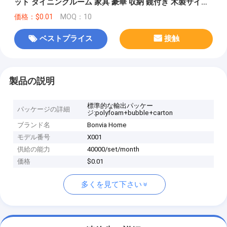
ット ダイニングルーム 家具 豪華 収納 鏡付き 木製サイド
ボード
価格：$0.01
MOQ：10
ベストプライス
接触
製品の説明
標準的な輸出パッケー
パッケージの詳細
ジ:polyfoam+bubble+carton
ブランド名
Bonvia Home
モデル番号
X001
供給の能力
40000/set/month
価格
$0.01
多くを見て下さい