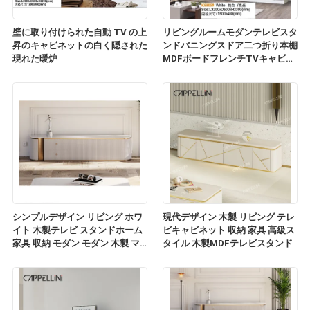
壁に取り付けられた自動 TV の上
リビングルームモダンテレビスタ
昇のキャビネットの白く隠された
ンドバニングスドア二つ折り本棚
現れた暖炉
MDFボードフレンチTVキャビネ
ット
シンプルデザイン リビング ホワ
現代デザイン 木製 リビング テレ
イト 木製テレビ スタンドホーム
ビキャビネット 収納 家具 高級ス
家具 収納 モダン モダン 木製 マ
タイル 木製MDFテレビスタンド
ルブル スレート トップ テレビ キ
ャビネット