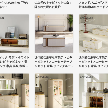
パネルのAshley TVの
の上昇のキャビネットの白く
スタンドバニングスド
ネット
隠された現れた暖炉
折り本棚MDFボード
TVキャビネット
ィック モダン ホワイト
現代的な豪華な木製テレビキ
現代的な豪華な木製テ
テレビ キャビネット 収
ャビネットとコーヒーテーブ
ャビネットとコーヒー
ング 家具 高級 木製 テ
ルセット 家具 リビングルーム
ルセット 家具 リビン
スタンド コーヒーテーブ
収納付きの木製テレビスタン
収納付きの木製テレビ
ト
ド
ド