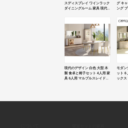
スディスプレイ ワインラック
グ キ
ダイニングルーム 家具 現代の
ング 
ラグジュアリー リビングルー
ード 
ム 木造のホームバー ワインキ
ャビネット
現代のデザイン 白色 大型 木
モダンデ
製 食卓と椅子セット 4人用 家
ット 6
具 6人用 マルブルスレイド食
ックス
卓
プ 食
について
寝室セットの家具