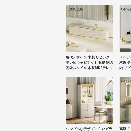
現代デザイン 木製 リビング
ノルデ
テレビキャビネット 収納 家具
木製 
高級スタイル 木製MDFテレビ
納 リビ
スタンド
レビ 
ルセッ
シンプルなデザイン 白いガラ
高級 モ