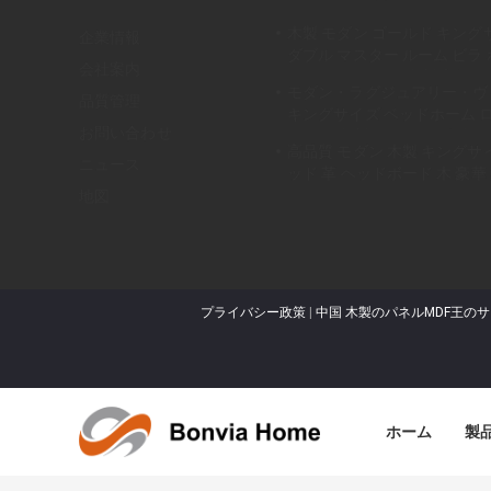
木製 モダン ゴールド キング
企業情報
ダブル マスター ルーム ビラ
会社案内
ル フル クイーン 木製 高級 
モダン・ラグジュアリー・ヴ
家具セット
品質管理
キングサイズ ベッドホーム 
お問い合わせ
シック 木製 クイーン ダブル
高品質 モダン 木製 キングサ
セット
ニュース
ッド 革 ヘッドボード 木 豪華 
ット
地図
プライバシー政策
|
中国 木製のパネルMDF王の
ホーム
製