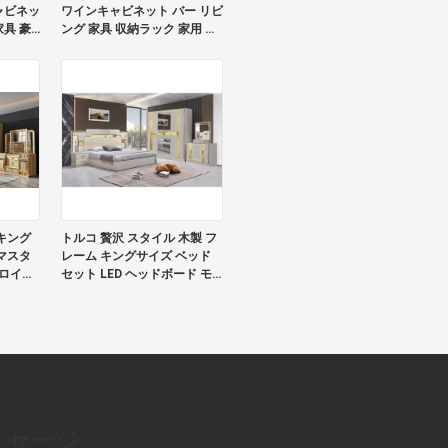
ャビネッ
ワインキャビネット バー リビ
具 豪
ング 家具 収納ラック 家用 豪
イドボ
華 木製ワインキャビネット
キング
トルコ 贅沢 スタイル 木製 フ
マスタ
レーム キングサイズ ベッド
 ロイヤ
セット LED ヘッドボード モ
高級 ベ
ダン クラシック フルホーム
ト
木製 寝室 セット 家具
ッセージ