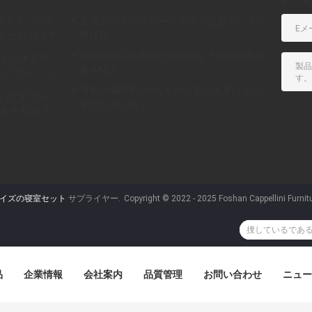
サイズ ベッド
反汚染の淡いブルーの子供の寝室セットの
 ホーム ロイヤ
絶縁材
ベッドルーム
Cabrini白人のEcoの友好的な子供の寝室の
ィラ 木製枠
家具MDF
ロイヤル クラ
 レザー 寝室具
薄紫のMDF PUの純木の寝室の家具は女の
イズ ダブルベ
子のために置く
家具 寝室 セ
メッセージ
サイズの寝室セット
サプライヤー.
Copyright © 2022 - 2025 Foshan Cappellini Furnitur
折り返しご連絡いたします！
品
企業情報
会社案内
品質管理
お問い合わせ
ニュー