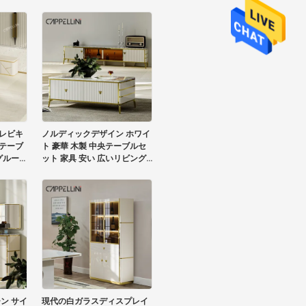
木製 マルブル スレート トッ
プ テレビ キャビネット
レビキ
ノルディックデザイン ホワイ
テーブ
ト 豪華 木製 中央テーブルセ
グルーム
ット 家具 安い 広いリビング
スタン
現代のコーヒーテーブル
ン サイ
現代の白ガラスディスプレイ