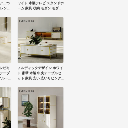
ア二つ
ワイト 木製テレビ スタンドホ
フレンチ
ーム 家具 収納 モダン モダン
木製 マルブル スレート トッ
プ テレビ キャビネット
レビキ
ノルディックデザイン ホワイ
テーブ
ト 豪華 木製 中央テーブルセ
グルーム
ット 家具 安い 広いリビング
スタン
現代のコーヒーテーブル