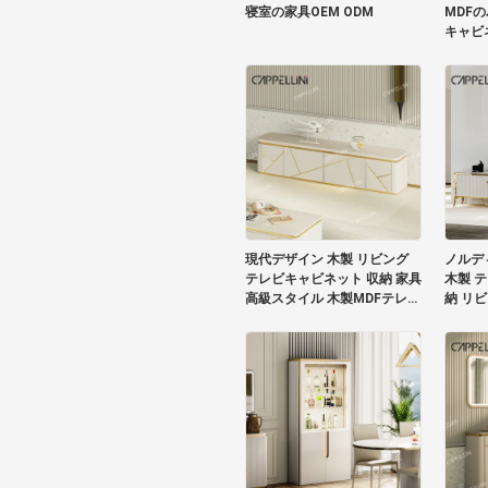
寝室の家具OEM ODM
MDFの
キャビ
現代デザイン 木製 リビング
ノルデ
テレビキャビネット 収納 家具
木製 
高級スタイル 木製MDFテレビ
納 リビ
スタンド
レビ 
ルセッ