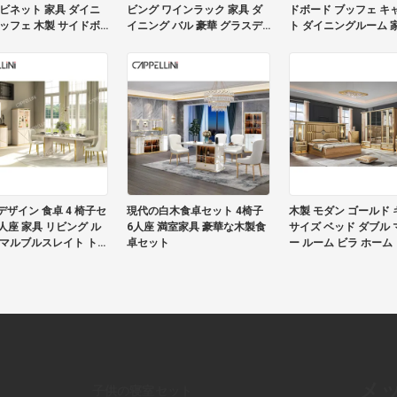
ャビネット 家具 ダイニ
ビング ワインラック 家具 ダ
ドボード ブッフェ キ
ブッフェ 木製 サイドボ
イニング バル 豪華 グラスデ
ト ダイニングルーム 家
キャビネット 鏡付き
ィスプレイ付き 木製ワインキ
華 収納 鏡付き 木製サ
ャビネット
ード
ザイン 食卓 4 椅子セ
現代の白木食卓セット 4椅子
木製 モダン ゴールド 
 人座 家具 リビング ル
6人座 満室家具 豪華な木製食
サイズ ベッド ダブル 
 マルブルスレイト トッ
卓セット
ー ルーム ビラ ホーム
卓セット
ル フル クイーン 木製 
ッドルーム 家具セッ
メ
子供の寝室セット