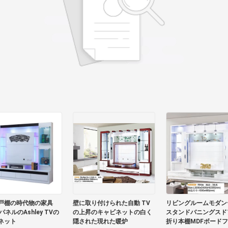
戸棚の時代物の家具
壁に取り付けられた自動 TV
リビングルームモダン
パネルのAshley TVの
の上昇のキャビネットの白く
スタンドバニングスド
ネット
隠された現れた暖炉
折り本棚MDFボード