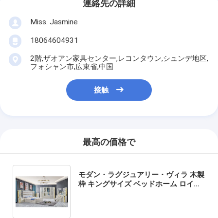
連絡先の詳細
Miss. Jasmine
18064604931
2階,ザオアン家具センター,レコンタウン,シュンデ地区,
フォシャン市,広東省,中国
接触
最高の価格で
モダン・ラグジュアリー・ヴィラ 木製
枠 キングサイズ ベッドホーム ロイヤ
ル クラシック 木製 クイーン ダブル レ
ザー 寝室具セット