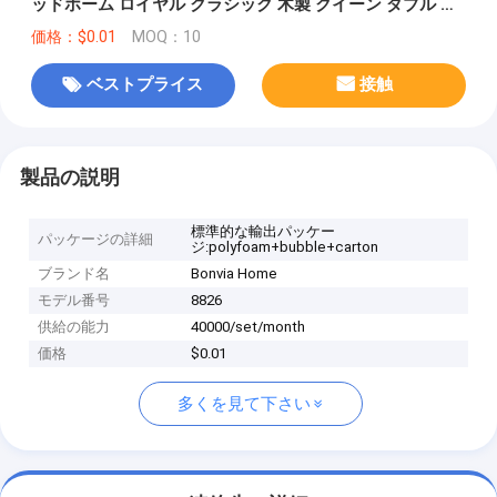
ッドホーム ロイヤル クラシック 木製 クイーン ダブル レ
ザー 寝室具セット
価格：$0.01
MOQ：10
ベストプライス
接触
製品の説明
標準的な輸出パッケー
パッケージの詳細
ジ:polyfoam+bubble+carton
ブランド名
Bonvia Home
モデル番号
8826
供給の能力
40000/set/month
価格
$0.01
多くを見て下さい