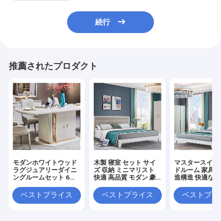
続行
推薦されたプロダクト
モダンホワイトウッド
木製 寝室 セット サイ
マスタースイー
ラグジュアリーダイニ
ズ 収納 ミニマリスト
ドルーム 家具セ
ングルームセット 6人
快適 高品質 モダン 豪
造構造 快適な収
掛け コンプリートホー
華 家具 寝室
マリスト 高品質
ムファニチャーストレ
現代のベッドル
ベストプライス
ベストプライス
ベストプラ
ージ ラージウッドダイ
ニングテーブル＆チェ
アセット