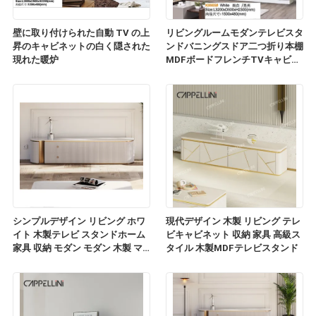
壁に取り付けられた自動 TV の上
リビングルームモダンテレビスタ
昇のキャビネットの白く隠された
ンドバニングスドア二つ折り本棚
現れた暖炉
MDFボードフレンチTVキャビネ
ット
シンプルデザイン リビング ホワ
現代デザイン 木製 リビング テレ
イト 木製テレビ スタンドホーム
ビキャビネット 収納 家具 高級ス
家具 収納 モダン モダン 木製 マ
タイル 木製MDFテレビスタンド
ルブル スレート トップ テレビ キ
ャビネット