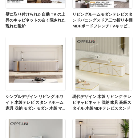
壁に取り付けられた自動 TV の上
リビングルームモダンテレビスタ
昇のキャビネットの白く隠された
ンドバニングスドア二つ折り本棚
現れた暖炉
MDFボードフレンチTVキャビネ
ット
シンプルデザイン リビング ホワ
現代デザイン 木製 リビング テレ
イト 木製テレビ スタンドホーム
ビキャビネット 収納 家具 高級ス
家具 収納 モダン モダン 木製 マ
タイル 木製MDFテレビスタンド
ルブル スレート トップ テレビ キ
ャビネット