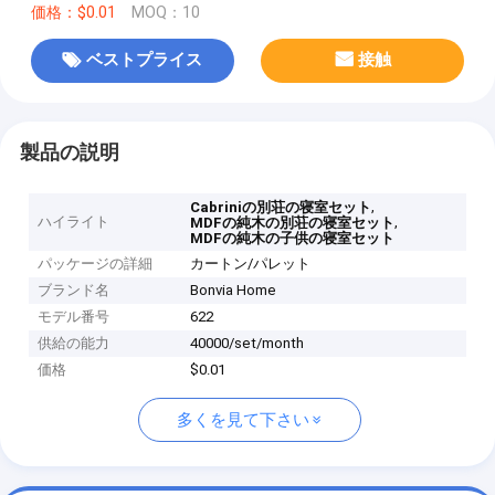
価格：$0.01
MOQ：10
ベストプライス
接触
製品の説明
,
Cabriniの別荘の寝室セット
ハイライト
,
MDFの純木の別荘の寝室セット
MDFの純木の子供の寝室セット
パッケージの詳細
カートン/パレット
ブランド名
Bonvia Home
モデル番号
622
供給の能力
40000/set/month
価格
$0.01
多くを見て下さい