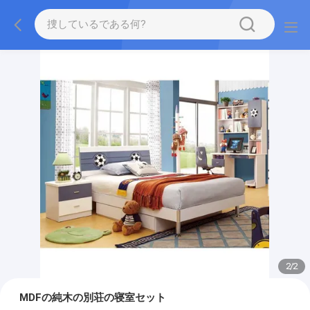
2
/
2
MDFの純木の別荘の寝室セット