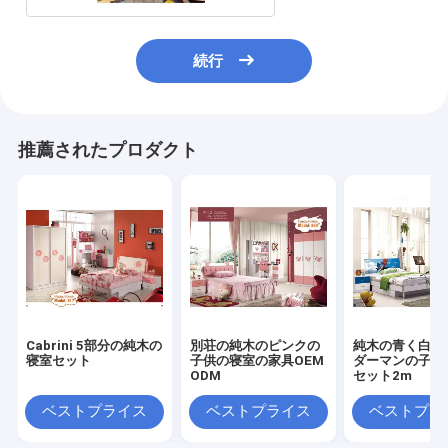
続行
推薦されたプロダクト
Cabrini 5部分の純木の
別荘の純木のピンクの
純木の青く白い
寝室セット
子供の寝室の家具OEM
ダーマンの子供
ODM
セット2m
ベストプライス
ベストプライス
ベストプラ