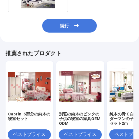
続行
推薦されたプロダクト
Cabrini 5部分の純木の
別荘の純木のピンクの
純木の青く白い
寝室セット
子供の寝室の家具OEM
ダーマンの子供
ODM
セット2m
ベストプライス
ベストプライス
ベストプラ