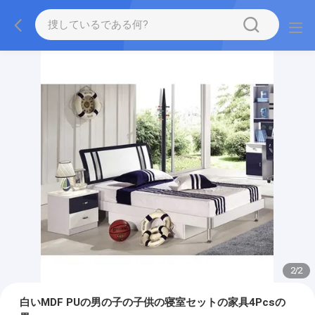
2
/
2
白いMDF PUの男の子の子供の寝室セットの家具4Pcsの