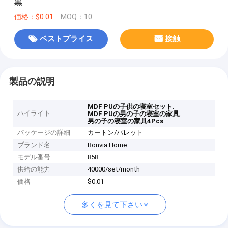
黒
価格：$0.01
MOQ：10
ベストプライス
接触
製品の説明
,
MDF PUの子供の寝室セット
ハイライト
,
MDF PUの男の子の寝室の家具
男の子の寝室の家具4Pcs
パッケージの詳細
カートン/パレット
ブランド名
Bonvia Home
モデル番号
858
供給の能力
40000/set/month
価格
$0.01
多くを見て下さい