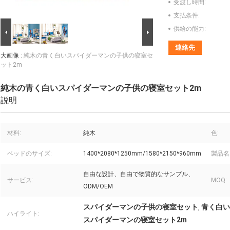
受渡し時間:
支払条件:
供給の能力:
連絡先
大画像 :
純木の青く白いスパイダーマンの子供の寝室セ
ット2m
純木の青く白いスパイダーマンの子供の寝室セット2m
説明
材料:
純木
色:
ベッドのサイズ:
1400*2080*1250mm/1580*2150*960mm
製品名
自由な設計、自由で物質的なサンプル、
サービス:
MOQ:
ODM/OEM
スパイダーマンの子供の寝室セット
青く白い
,
ハイライト:
スパイダーマンの寝室セット2m