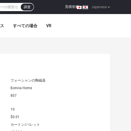
見積依頼
調査
|
Japanese
ス
すべての場合
VR
フォーシャンの陶磁器
Bonvia Home
857
10
$0.01
カートン/パレット