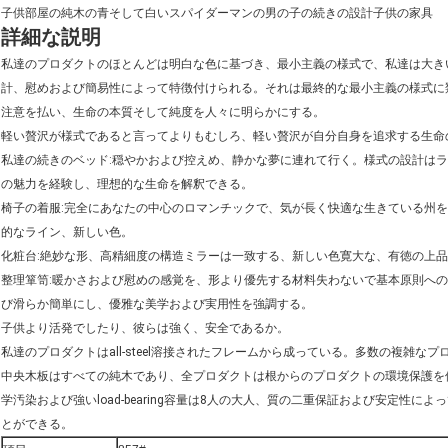
子供部屋の純木の青そして白いスパイダーマンの男の子の続きの設計子供の家具
詳細な説明
私達のプロダクトのほとんどは明白な色に基づき、最小主義の様式で、私達は大き
計、慰めおよび簡易性によって特徴付けられる。それは最終的な最小主義の様式に
注意を払い、生命の本質そして純度を人々に明らかにする。
軽い贅沢が様式であると言ってよりもむしろ、軽い贅沢が自分自身を追求する生命
私達の続きのベッド:穏やかおよび控えめ、静かな夢に連れて行く。様式の設計は
の魅力を経験し、理想的な生命を解釈できる。
椅子の着服:完全にあなたの中心のロマンチックで、気が長く快適な生きている州
的なライン、新しい色。
化粧台:絶妙な形、高精細度の構造ミラーは一致する、新しい色寛大な、有徳の上
整理箪笥:暖かさおよび慰めの感覚を、形より優先する材料失わないで基本原則へ
び滑らか簡単にし、優雅な美学および実用性を強調する。
子供より活発でしたり、彼らは強く、安全であるか。
私達のプロダクトはall-steel溶接されたフレームから成っている。多数の複雑
中央木板はすべての純木であり、全プロダクトは根からのプロダクトの環境保護を
学汚染および強いload-bearing容量は8人の大人、質の二重保証および安定性
とができる。