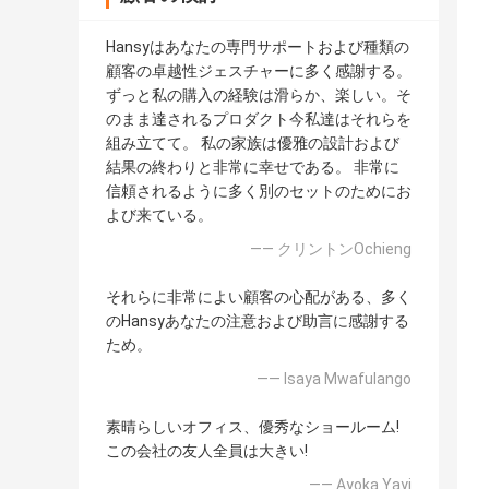
Hansyはあなたの専門サポートおよび種類の
顧客の卓越性ジェスチャーに多く感謝する。
ずっと私の購入の経験は滑らか、楽しい。そ
のまま達されるプロダクト今私達はそれらを
組み立てて。 私の家族は優雅の設計および
結果の終わりと非常に幸せである。 非常に
信頼されるように多く別のセットのためにお
よび来ている。
—— クリントンOchieng
それらに非常によい顧客の心配がある、多く
のHansyあなたの注意および助言に感謝する
ため。
—— Isaya Mwafulango
素晴らしいオフィス、優秀なショールーム!
この会社の友人全員は大きい!
—— Ayoka Yayi