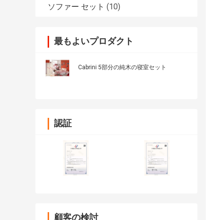
ソファー セット
(10)
最もよいプロダクト
Cabrini 5部分の純木の寝室セット
認証
顧客の検討