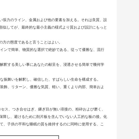
い張力のライン、金属および他の要素を加える。それは良質、設
類似してが、最終的な最小主義の様式より質および設計にもっと
の方の態度であると言うことはよい。
ラインで簡単、物質的な選択で絶妙である、従って優雅な、流行
を解釈する美しい事にあなたの献呈を、浸透させる簡単で幾何学
品な振舞いを解釈し、確信した、すばらしい生命を構成する。
の装飾、リターン、優雅な気質、軽い、重くより内部、簡単およ
なプロセス、つき合せはぎ、継ぎ目が無い溶接の、粉砕および磨く、
保障し、避けるために削片板を含んでいない人工的な板の後。化
によって、子供の平和な睡眠の質を維持するのに同時に使用する、こ