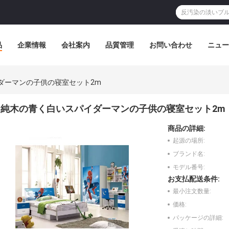
品
企業情報
会社案内
品質管理
お問い合わせ
ニュー
ダーマンの子供の寝室セット2m
純木の青く白いスパイダーマンの子供の寝室セット2m
商品の詳細:
起源の場所:
ブランド名:
モデル番号:
お支払配送条件:
最小注文数量:
価格:
パッケージの詳細: