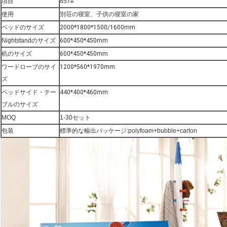
項目
857#
使用
別荘の寝室、子供の寝室の家
ベッドのサイズ
2000*1800*1500/1600mm
Nightstandのサイズ
600*450*450mm
机のサイズ
600*450*450mm
ワードローブのサイ
1200*560*1970mm
ズ
ベッドサイド・テー
440*400*460mm
ブルのサイズ
MOQ
1-30セット
包装
標準的な輸出パッケージ:polyfoam+bubble+carton