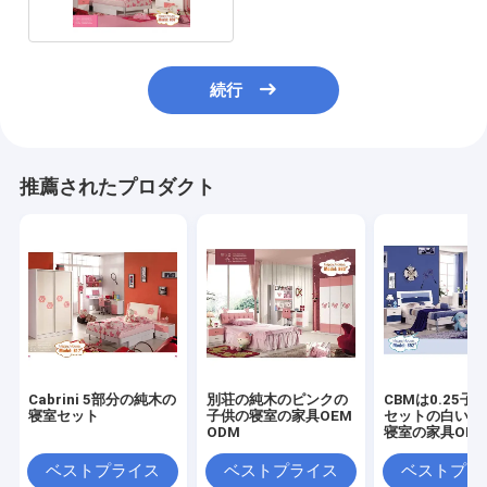
続行
推薦されたプロダクト
Cabrini 5部分の純木の
別荘の純木のピンクの
CBMは0.25子
寝室セット
子供の寝室の家具OEM
セットの白い男
ODM
寝室の家具OD
た
ベストプライス
ベストプライス
ベストプラ