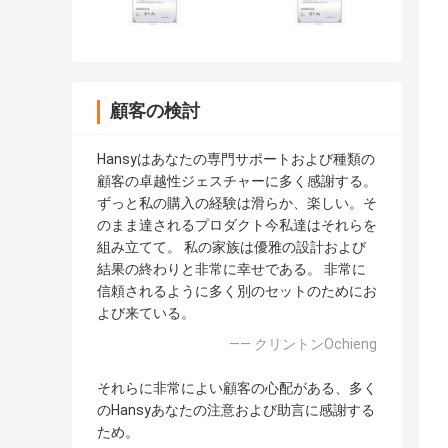
顧客の検討
Hansyはあなたの専門サポートおよび種類の
顧客の卓越性ジェスチャーに多く感謝する。
ずっと私の購入の経験は滑らか、楽しい。そ
のまま達されるプロダクト今私達はそれらを
組み立てて。 私の家族は優雅の設計および
結果の終わりと非常に幸せである。 非常に
信頼されるように多く別のセットのためにお
よび来ている。
—— クリントンOchieng
それらに非常によい顧客の心配がある、多く
のHansyあなたの注意および助言に感謝する
ため。