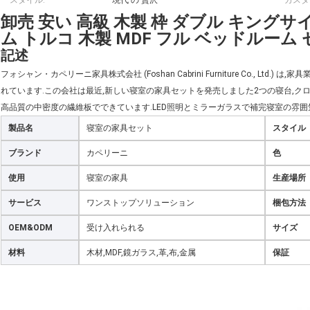
スタイル:
現代 の 贅沢
カスタ
卸売 安い 高級 木製 枠 ダブル キングサ
ム トルコ 木製 MDF フル ベッドルーム
記述
フォシャン・カペリーニ家具株式会社 (Foshan Cabrini Furniture Co., L
れています.この会社は最近,新しい寝室の家具セットを発売しました2つの寝台,クロ
高品質の中密度の繊維板でできています.LED照明とミラーガラスで補完寝室の雰囲
製品名
寝室の家具セット
スタイル
ブランド
カペリーニ
色
使用
寝室の家具
生産場所
サービス
ワンストップソリューション
梱包方法
OEM&ODM
受け入れられる
サイズ
材料
木材,MDF,鏡ガラス,革,布,金属
保証