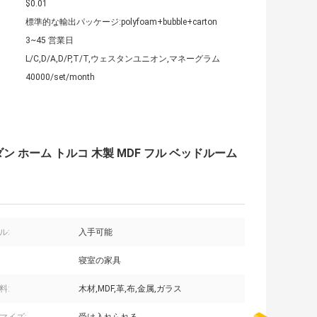
$0.01
標準的な輸出パッケージ:polyfoam+bubble+carton
3~45 営業日
L/C,D/A,D/P,T/T,ウェスタンユニオン,マネーグラム
40000/set/month
ダン ホーム トルコ 木製 MDF フル ベッドルーム
ル:
入手可能
寝室の家具
料:
木材,MDF,革,布,金属,ガラス