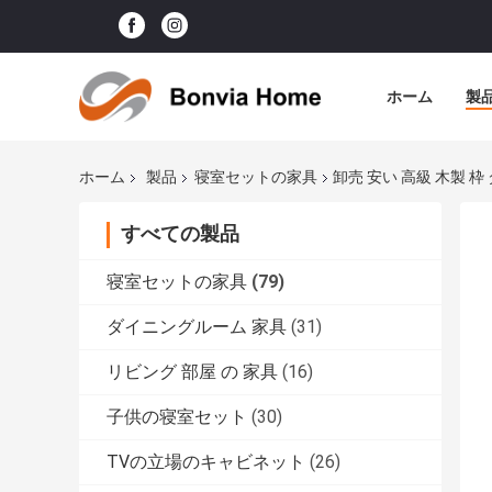
ホーム
製
ホーム
製品
寝室セットの家具
卸売 安い 高級 木製 枠
すべての製品
寝室セットの家具
(79)
ダイニングルーム 家具
(31)
リビング 部屋 の 家具
(16)
子供の寝室セット
(30)
TVの立場のキャビネット
(26)