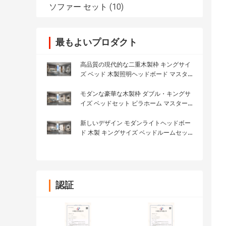
ソファー セット
(10)
最もよいプロダクト
高品質の現代的な二重木製枠 キングサイ
ズ ベッド 木製照明ヘッドボード マスター
ルーム
モダンな豪華な木製枠 ダブル・キングサ
イズ ベッドセット ビラホーム マスタール
ーム クイーン レザー 木製 Mdf フル家具
ベッドルームセット
新しいデザイン モダンライトヘッドボー
ド 木製 キングサイズ ベッドルームセット
ダブル 木製フレーム フル ルックス 家具
ベッドルームセット
認証