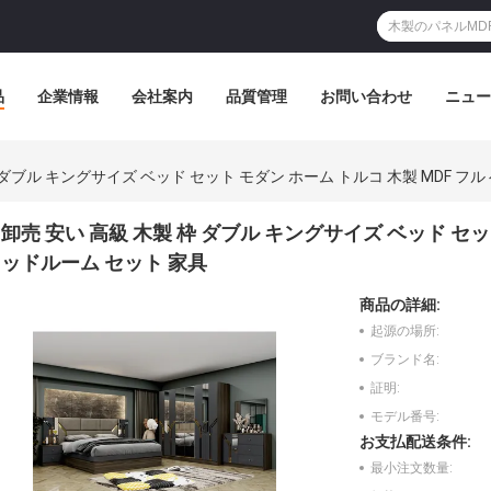
品
企業情報
会社案内
品質管理
お問い合わせ
ニュー
 ダブル キングサイズ ベッド セット モダン ホーム トルコ 木製 MDF フ
卸売 安い 高級 木製 枠 ダブル キングサイズ ベッド セット
ッドルーム セット 家具
商品の詳細:
起源の場所:
ブランド名:
証明:
モデル番号:
お支払配送条件:
最小注文数量: