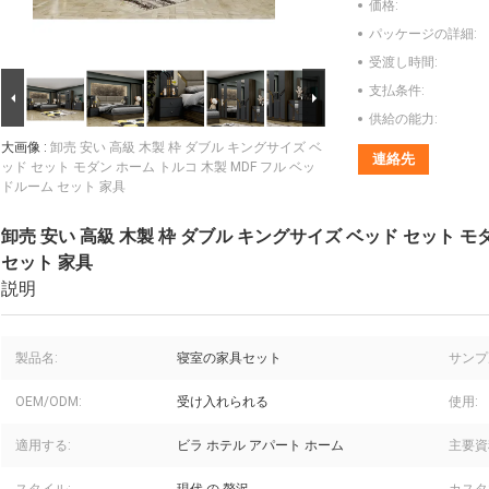
価格:
パッケージの詳細:
受渡し時間:
支払条件:
供給の能力:
大画像 :
卸売 安い 高級 木製 枠 ダブル キングサイズ ベ
連絡先
ッド セット モダン ホーム トルコ 木製 MDF フル ベッ
ドルーム セット 家具
卸売 安い 高級 木製 枠 ダブル キングサイズ ベッド セット モ
セット 家具
説明
製品名:
寝室の家具セット
サンプ
OEM/ODM:
受け入れられる
使用:
適用する:
ビラ ホテル アパート ホーム
主要資