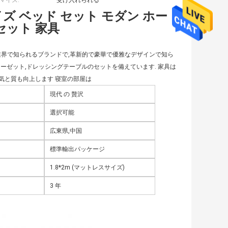
マイズ:
受け入れられる
イズ ベッド セット モダン ホー
 セット 家具
td.) は,家具業界で知られるブランドで,革新的で豪華で優雅なデザインで知ら
ーゼット,ドレッシングテーブルのセットを備えています. 家具は
気と質も向上します 寝室の部屋は
現代 の 贅沢
選択可能
広東県,中国
標準輸出パッケージ
1.8*2m (マットレスサイズ)
3 年