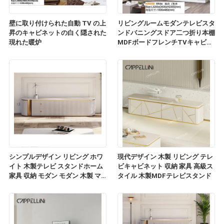
壁に取り付けられた自動 TV の上
リビングルームモダンテレビスタ
昇のキャビネットの白く隠された
ンドバニングスドア二つ折り本棚
現れた暖炉
MDFボードフレンチTVキャビネ
ット
シンプルデザイン リビング ホワ
現代デザイン 木製 リビング テレ
イト 木製テレビ スタンドホーム
ビキャビネット 収納 家具 高級ス
家具 収納 モダン モダン 木製 マ
タイル 木製MDFテレビスタンド
ルブル スレート トップ テレビ キ
ャビネット