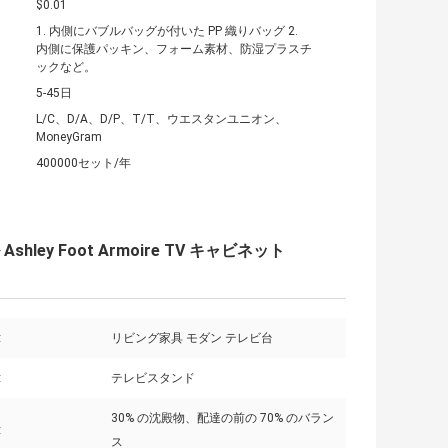
$0.01
1. 内側にバブルバッグが付いた PP 織りバッグ 2.
内側に保護パッキン、フォーム素材、防湿プラスチ
ックなど。
5-45日
L/C、D/A、D/P、T/T、ウエスタンユニオン、
MoneyGram
400000セット/年
ey Foot Armoire TV キャビネット
:
リビング家具 モダン テレビ台
:
テレビスタンド
30% の沈殿物、配達の前の 70% のバラン
:
ス