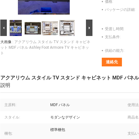
価格:
パッケージの詳細:
受渡し時間:
支払条件:
大画像 :
アクアリウム スタイル TV スタンド キャビネ
ット MDF パネル Ashley Foot Armoire TV キャビネッ
供給の能力:
ト
連絡先
アクアリウム スタイル TV スタンド キャビネット MDF パネル Ashl
説明
主原料:
MDF パネル
使用法
スタイル:
モダンなデザイン
商品名
標準梱包
梱包:
支払い