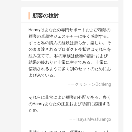
顧客の検討
Hansyはあなたの専門サポートおよび種類の
顧客の卓越性ジェスチャーに多く感謝する。
ずっと私の購入の経験は滑らか、楽しい。そ
のまま達されるプロダクト今私達はそれらを
組み立てて。 私の家族は優雅の設計および
結果の終わりと非常に幸せである。 非常に
信頼されるように多く別のセットのためにお
よび来ている。
—— クリントンOchieng
それらに非常によい顧客の心配がある、多く
のHansyあなたの注意および助言に感謝する
ため。
—— Isaya Mwafulango