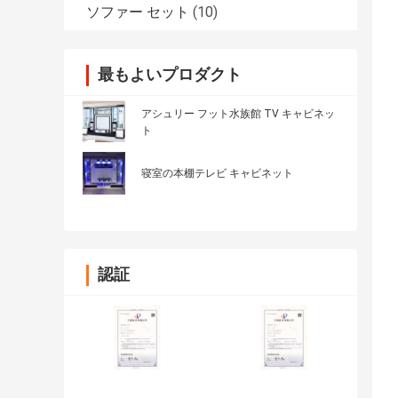
ソファー セット
(10)
最もよいプロダクト
アシュリー フット水族館 TV キャビネッ
ト
寝室の本棚テレビ キャビネット
認証