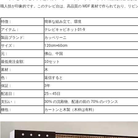
職人技が印象的です。このテレビ台は、高品質の MDF 素材で作られており、リ
特徴：
簡単な組み立て、環境
アイテム：
テレビキャビネット01-9
製品ブランド:
カッペリーニ
サイズ：
120cm×60cm
元：
佛山、中国
最低発注金額:
10セット
素材：
木
色：
返信すると
保証：
3年
配送日：
25～45日
支払い ：
30% の沈殿物、配達の前の 70% のバランス
梱包：
カートンと木製（木枠は有料）