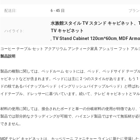
配送日:
6 - 45 日
ブラン
水族館スタイル TV スタンド キャビネット、TV ス
TV キャビネット
ハイライト:
TV Stand Cabinet 120cm*60cm
MDF Armoi
,
,
コーヒー テーブル セット アクアリウム アンティーク家具 アシュリー フット アル
製品説明
製品の種類に関しては、ベッドルーム セットには、ベッド、ベッドサイド テーブ
ャビネットなどが含まれます。ベッドには主に 2 つのスタイルがあります。もう 1 つは
ドの枝であるパイナップルベッド（イングリッシュパイナップルベッド）と呼ばれ
イドテーブル、ドレッサーに基づいています。続いて、テレビ キャビネットとマ
材料の使用に関しては、接合されたボードと単一の分岐材料の使用が特徴であり、
製品では部分的なクラッディングが可能で、ハイエンド製品ではすべて無垢材が必
できません。
MDF テレビ キャビネットは、カッペリーニ ファニチャー ラインに新たに登場