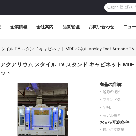
品
企業情報
会社案内
品質管理
お問い合わせ
ニュー
イル TV スタンド キャビネット MDF パネル Ashley Foot Armoire 
アクアリウム スタイル TV スタンド キャビネット MDF パネル 
ット
商品の詳細:
起源の場所:
ブランド名:
証明:
モデル番号:
お支払配送条件:
最小注文数量: