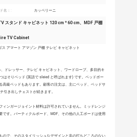
ド名：:
カッペリーニ
タンド キャビネット 120 cm * 60 cm、MDF 戸棚
re TV Cabinet
ゴス アマート アマゾン 戸棚 テレビ キャビネット
ル、ドレッサー、テレビ キャビネット、ワードローブ、多目的キ
そりベッド (英語で sleied と呼ばれます) です。ベッドボー
る高級ベッドもあります。顧客の注文は、主にベッド、ベッドサ
ルチ引き出しチェストが続きます。
フィンガージョイント材料は許可されていません。ミッドレンジ
要です。パーティクルボード、MDF、その他の人工ボードは使用
したもので、そのスタイリッシュなデザインと非の打ちどころのない