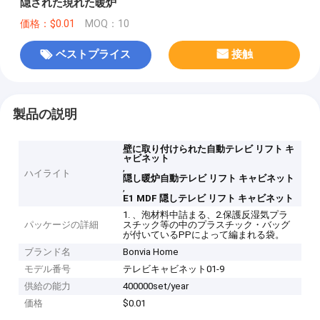
隠された現れた暖炉
価格：$0.01
MOQ：10
ベストプライス
接触
製品の説明
壁に取り付けられた自動テレビ リフト キ
ャビネット
,
ハイライト
隠し暖炉自動テレビ リフト キャビネット
,
E1 MDF 隠しテレビ リフト キャビネット
1. 、泡材料中詰まる、2.保護反湿気プラ
パッケージの詳細
スチック等の中のプラスチック・バッグ
が付いているPPによって編まれる袋。
ブランド名
Bonvia Home
モデル番号
テレビキャビネット01-9
供給の能力
400000set/year
価格
$0.01