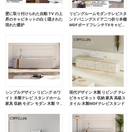
壁に取り付けられた自動 TV の上
リビングルームモダンテレビスタ
昇のキャビネットの白く隠された
ンドバニングスドア二つ折り本棚
現れた暖炉
MDFボードフレンチTVキャビネ
ット
シンプルデザイン リビング ホワ
現代デザイン 木製 リビング テレ
イト 木製テレビ スタンドホーム
ビキャビネット 収納 家具 高級ス
家具 収納 モダン モダン 木製 マ
タイル 木製MDFテレビスタンド
ルブル スレート トップ テレビ キ
ャビネット