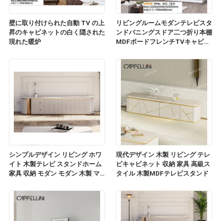
壁に取り付けられた自動 TV の上
リビングルームモダンテレビスタ
昇のキャビネットの白く隠された
ンドバニングスドア二つ折り本棚
現れた暖炉
MDFボードフレンチTVキャビネ
ット
シンプルデザイン リビング ホワ
現代デザイン 木製 リビング テレ
イト 木製テレビ スタンドホーム
ビキャビネット 収納 家具 高級ス
家具 収納 モダン モダン 木製 マ
タイル 木製MDFテレビスタンド
ルブル スレート トップ テレビ キ
ャビネット