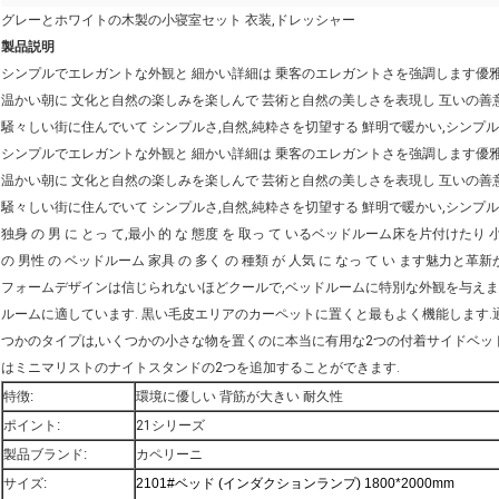
グレーとホワイトの木製の小寝室セット 衣装,ドレッシャー
製品説明
シンプルでエレガントな外観と 細かい詳細は 乗客のエレガントさを強調します優
温かい朝に 文化と自然の楽しみを楽しんで 芸術と自然の美しさを表現し 互いの善
騒々しい街に住んでいて シンプルさ,自然,純粋さを切望する 鮮明で暖かい,シンプ
シンプルでエレガントな外観と 細かい詳細は 乗客のエレガントさを強調します優
温かい朝に 文化と自然の楽しみを楽しんで 芸術と自然の美しさを表現し 互いの善
騒々しい街に住んでいて シンプルさ,自然,純粋さを切望する 鮮明で暖かい,シンプ
独身 の 男 に とっ て,最小 的 な 態度 を 取っ て いる
ベッドルーム
床を片付けたり 
の 男性 の ベッドルーム 家具 の 多く の 種類 が 人気 に なっ て い ます魅力
フォームデザインは信じられないほどクールで,ベッドルームに特別な外観を与えま
ルームに適しています. 黒い毛皮エリアのカーペットに置くと最もよく機能します.
つかのタイプは,いくつかの小さな物を置くのに本当に有用な2つの付着サイドベッド
はミニマリストのナイトスタンドの2つを追加することができます.
特徴:
環境に優しい 背筋が大きい 耐久性
ポイント:
21シリーズ
製品ブランド:
カペリーニ
サイズ:
2101#ベッド (インダクションランプ) 1800*2000mm