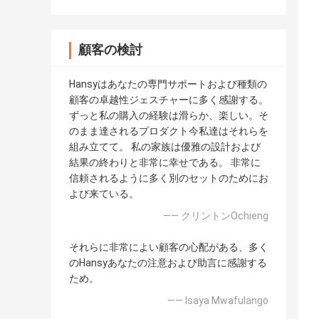
顧客の検討
Hansyはあなたの専門サポートおよび種類の
顧客の卓越性ジェスチャーに多く感謝する。
ずっと私の購入の経験は滑らか、楽しい。そ
のまま達されるプロダクト今私達はそれらを
組み立てて。 私の家族は優雅の設計および
結果の終わりと非常に幸せである。 非常に
信頼されるように多く別のセットのためにお
よび来ている。
—— クリントンOchieng
それらに非常によい顧客の心配がある、多く
のHansyあなたの注意および助言に感謝する
ため。
—— Isaya Mwafulango