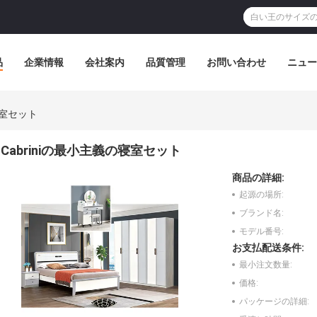
品
企業情報
会社案内
品質管理
お問い合わせ
ニュー
寝室セット
Cabriniの最小主義の寝室セット
商品の詳細:
起源の場所:
ブランド名:
モデル番号:
お支払配送条件:
最小注文数量:
価格:
パッケージの詳細: