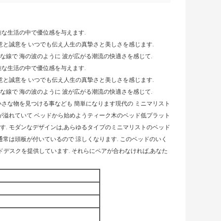
雅な生活の中で優位感を与えます.
意と誠意を いつでも伝え人生の真摯さと美しさを感じます.
ルな線で 海の波のように 波が広がる潮流の快適さを感じて.
雅な生活の中で優位感を与えます.
意と誠意を いつでも伝え人生の真摯さと美しさを感じます.
ルな線で 海の波のように 波が広がる潮流の快適さを感じて.
小さな物を見つける事なども 簡単になります現代の ミニマリスト
と革新が溢れていて ベッドから始めよう
ティーク木のベッド
低プラット
す. モダンなデザインは,あらゆるタイプのミニマリストのベッド
通常は頭板が付いているので 涼しくなります. このベッドのいく
デスクを提供しています. それらにペアが合わなければ,あなた