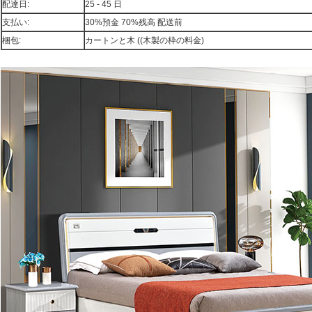
配達日:
25 - 45 日
支払い:
30%預金 70%残高 配送前
梱包:
カートンと木 ((木製の枠の料金)