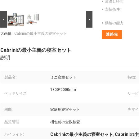
受渡し時間:
支払条件:
供給の能力:
大画像 :
Cabriniの最小主義の寝室セット
連絡先
Cabriniの最小主義の寝室セット
説明
製品名:
ミニ寝室セット
特徴:
1800*2000mm
ベッドサイズ:
サービ
機能:
家庭用寝室セット
デザイ
品質管理:
梱包前の全数検査
Cabriniの最小主義の寝室セット
Cabrini
ハイライト:
,