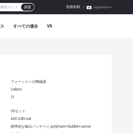
見積依頼
調査
|
Japanese
ス
すべての場合
VR
フォーシャンの陶磁器
Cabrini
21
30セット
600 USD/set
標準的な輸出パッケージ:polyfoam+bubble+carton