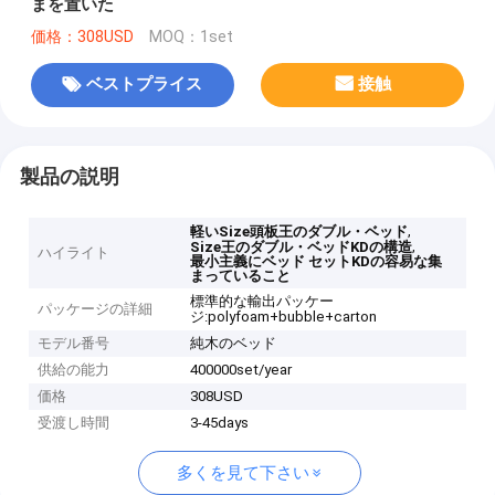
まを置いた
価格：308USD
MOQ：1set
ベストプライス
接触
製品の説明
,
軽いSize頭板王のダブル・ベッド
,
Size王のダブル・ベッドKDの構造
ハイライト
最小主義にベッド セットKDの容易な集
まっていること
標準的な輸出パッケー
パッケージの詳細
ジ:polyfoam+bubble+carton
モデル番号
純木のベッド
供給の能力
400000set/year
価格
308USD
受渡し時間
3-45days
多くを見て下さい