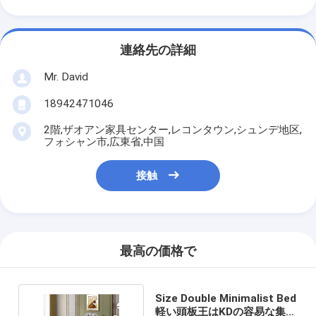
連絡先の詳細
Mr. David
18942471046
2階,ザオアン家具センター,レコンタウン,シュンデ地区,
フォシャン市,広東省,中国
接触
最高の価格で
Size Double Minimalist Bed
軽い頭板王はKDの容易な集ま